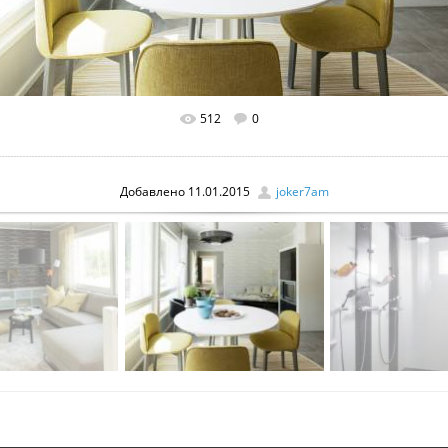
512
0
В реальном размере
1124x750
/ 247.5Kb
Добавлено
11.01.2015
joker7am