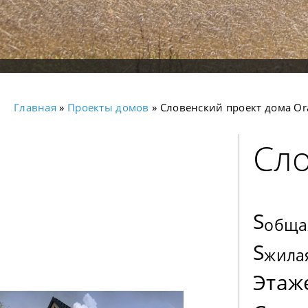
Главная
»
Проекты домов
» Словенский проект дома Or
Сло
S
обща
S
жила
Этаж