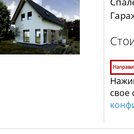
Спал
Гара
Стои
Направи
Нажим
свое 
конф