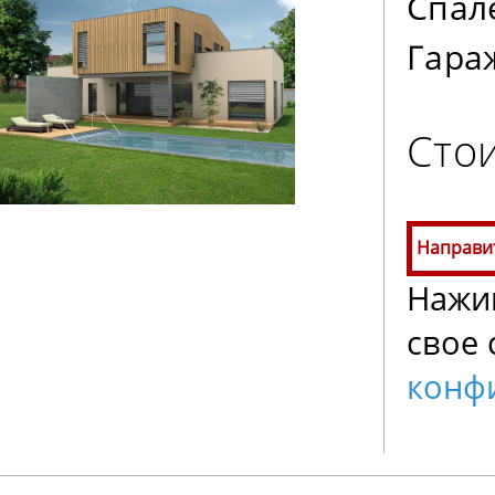
Спал
Гара
Стои
Направи
Нажим
свое 
конф