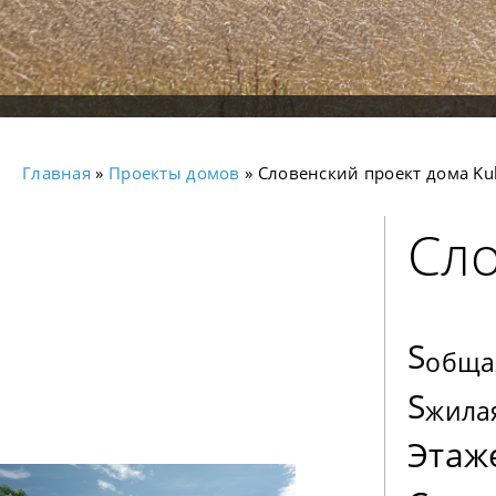
Главная
»
Проекты домов
» Словенский проект дома Ku
Сло
S
обща
S
жила
Этаж