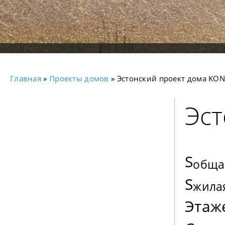
Главная
»
Проекты домов
» Эстонский проект дома KO
Эст
S
обща
S
жила
Этаж