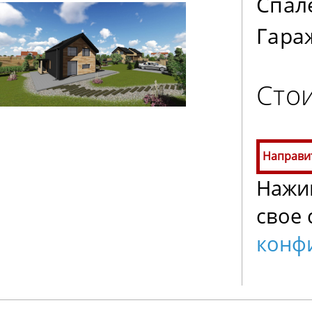
Спал
Гара
Стои
Направи
Нажим
свое 
конф